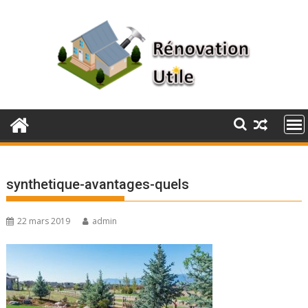
Skip
to
content
synthetique-avantages-quels
22 mars 2019
admin