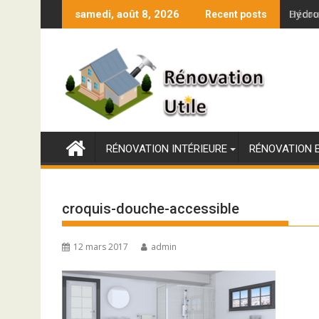
Skip
Hydro
samedi, août 8, 2026
Recent posts
to
content
RÉNOVATION INTÉRIEURE
RÉNOVATION 
croquis-douche-accessible
12 mars 2017
admin