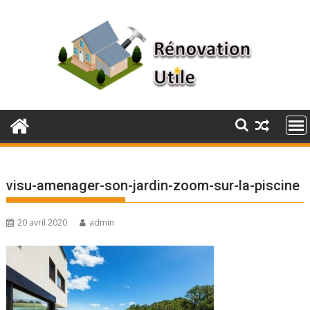
Skip
to
content
visu-amenager-son-jardin-zoom-sur-la-piscine
20 avril 2020
admin