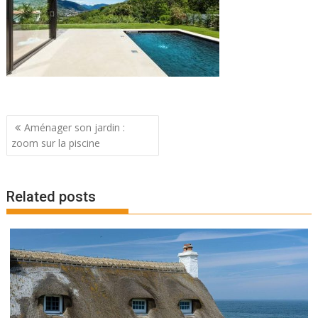
Navigation
Aménager son jardin :
de
zoom sur la piscine
l’article
Related posts