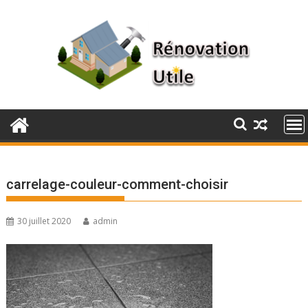
Skip
to
content
carrelage-couleur-comment-choisir
30 juillet 2020
admin